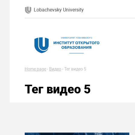
Lobachevsky University
Home page
-
Видео
-
Тег видео 5
Тег видео 5