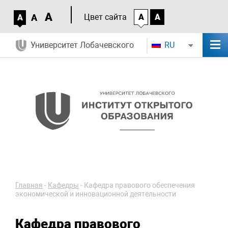
A
A
Цвет сайта
A
A
A
Университет Лобачевского
RU
Главная
-
Кафедры
-
Кафедра правового обеспечения
экономической и инновационной деятельности
Кафедра правового